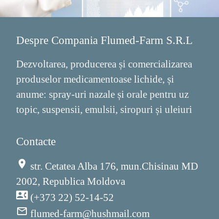
Despre Compania Flumed-Farm S.R.L
Dezvoltarea, producerea și comercializarea
produselor medicamentoase lichide, și
anume: spray-uri nazale și orale pentru uz
topic, suspensii, emulsii, siropuri și uleiuri
Contacte
place
str. Cetatea Alba 176, mun.Chisinau MD
2002, Republica Moldova
contact_phone
(+373 22) 52-14-52
mail_outline
flumed-farm@hushmail.com