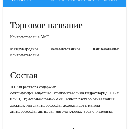
PROSPECT
ÎNTREABĂ DESPRE ACEST PRODUS
Торговое название
Ксилометазолин-
AMT
Международное непатентованное наименование:
Ксилометазолин
Состав
100 мл раствора содержит:
действующее вещество:
ксилометазолина гидрохлорид 0,05 г
или 0,1 г;
вспомогательные вещества:
раствор бензалкония
хлорида, натрия гидрофосфат додекагидрат, натрия
дигидрофосфат дигидрат, натрия хлорид, вода очищенная.