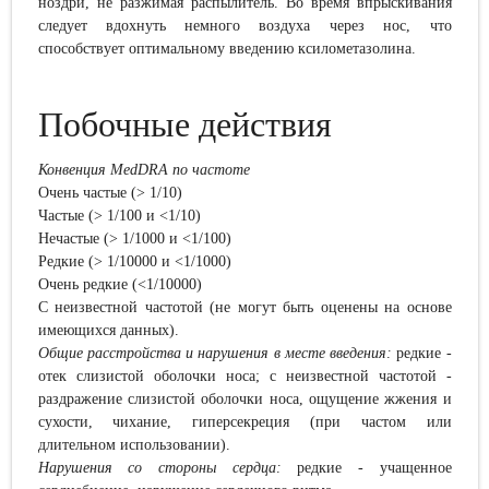
ноздри, не разжимая распылитель. Во время впрыскивания
следует вдохнуть немного воздуха через нос, что
способствует оптимальному введению ксилометазолина.
Побочные действия
Конвенция MedDRA по частоте
Очень частые (> 1/10)
Частые (> 1/100 и <1/10)
Нечастые (> 1/1000 и <1/100)
Редкие (> 1/10000 и <1/1000)
Очень редкие (<1/10000)
С неизвестной частотой (не могут быть оценены на основе
имеющихся данных).
Общие расстройства и нарушения в месте введения:
редкие -
отек слизистой оболочки носа; с неизвестной частотой -
раздражение слизистой оболочки носа, ощущение жжения и
сухости, чихание, гиперсекреция (при частом или
длительном использовании).
Нарушения со стороны сердца:
редкие - учащенное