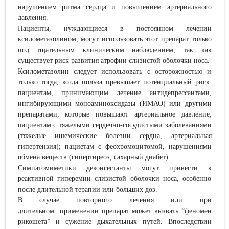
нарушением ритма сердца и повышением артериального
давления.
Пациенты, нуждающиеся в постоянном лечении
ксилометазолином, могут использовать этот препарат только
под тщательным клиническим наблюдением, так как
существует риск развития атрофии слизистой оболочки носа.
Ксилометазолин следует использовать с осторожностью и
только тогда, когда польза превышает потенциальный риск:
пациентам, принимающим лечение антидепрессантами,
ингибирующими моноаминоксидазы (ИМАО) или другими
препаратами, которые повышают артериальное давление;
пациентам с тяжелыми сердечно-сосудистыми заболеваниями
(тяжелые ишемические болезни сердца, артериальная
гипертензия); пациетам с феохромоцитомой, нарушениями
обмена веществ (гипертиреоз, сахарный диабет).
Симпатомиметики деконгестанты могут привести к
реактивной гиперемии слизистой оболочки носа, особенно
после длительной терапии или больших доз.
В случае повторного лечения или
при
длительном
применении
препарат может вызвать
“
феномен
рикошета” и сужени
е
дыхательных путей
. Впоследствии