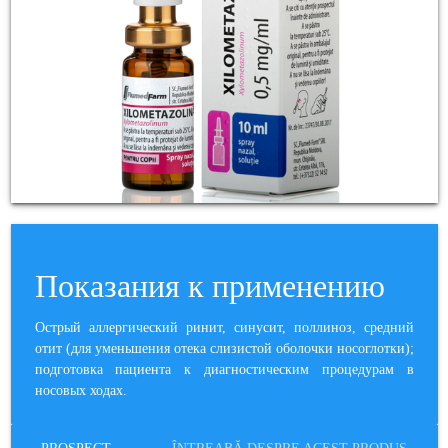
Показания к применению
Острый аллергический ринит, синусит, поллиноз, средний
отит (для уменьшения отека слизистой оболочки носоглотки);
подготовка пациента к диагностическим процедурам в
носовых ходах.