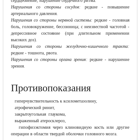
сердцебиение, нарушение сердечного ритма.
Нарушения со стороны сосудов:
редкие - повышение
артериального давления.
Нарушения со стороны нервной системы:
редкие - головная
боль, головокружение, бессонница; с неизвестной частотой -
депрессивное состояние (при длительном применении
высоких доз).
Нарушения со стороны желудочно-кишечного тракта:
редкие - тошнота, рвота.
Нарушения со стороны органа зрения:
редкие - нарушение
зрения.
Противопоказания
гиперчувствительность к ксилометазолину,
атрофический ринит,
закрытоугольная глаукома,
выраженный атеросклероз,
гипофизэктомия через клиновидную кость или другие
операции в области твердой оболочки головного мозга.