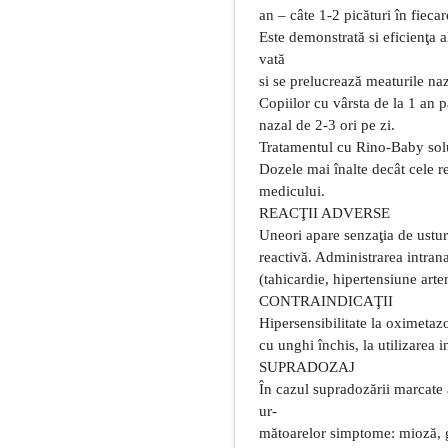
an – câte 1-2 picături în fieca
Este demonstrată si eficienţa a
vată
si se prelucrează meaturile naz
Copiilor cu vârsta de la 1 an 
nazal de 2-3 ori pe zi.
Tratamentul cu Rino-Baby solu
Dozele mai înalte decât cele 
medicului.
REACŢII ADVERSE
Uneori apare senzaţia de ustu
reactivă. Administrarea intra
(tahicardie, hipertensiune arter
CONTRAINDICAŢII
Hipersensibilitate la oximetaz
cu unghi închis, la utilizarea 
SUPRADOZAJ
În cazul supradozării marcate 
ur-
mătoarelor simptome: mioză, gr