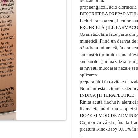
benzalconiu,
propilenglicol, acid clorhidri
DESCRIEREA PREPARATUL
Lichid transparent, incolor sa
PROPRIETĂŢILE FARMAC
Oximetazolina face parte din p
mimetică. Fiind un derivat de 
α2-adrenomimetică, în concentr
soconstrictor topic se manifes
sinusurilor paranazale si trom
la nivelul mucoasei nazale si 
aplicarea
preparatului în cavitatea naza
Nu manifestă acţiune sistemic
INDICAŢII TERAPEUTICE
Rinita acută (inclusiv alergică)
litarea efectuării rinoscopiei s
DOZE SI MOD DE ADMINI
Copiilor cu vârsta până la 1 a
picătură Rino-Baby 0,01% în f
1