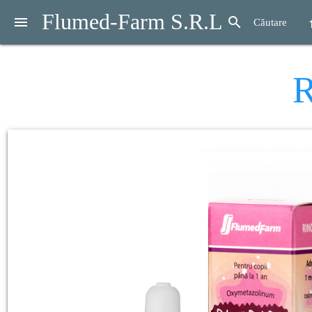
Flumed-Farm S.R.L
menu
search
h
Căutare
R