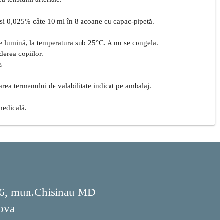
 si 0,025% câte 10 ml în 8 acoane cu capac-pipetă.
 de lumină, la temperatura sub 25°C. A nu se congela.
derea copiilor.
E
rea termenului de valabilitate indicat pe ambalaj.
medicală.
176, mun.Chisinau MD
ova