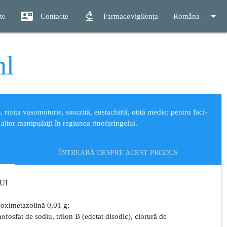
contact_mail
biotech
arrow_drop_down
te
Contacte
Farmacovigilența
Româna
ml
, rinita vasomotorie, sinuzită, eustachiită, otită medie; pentru faci-
i altor manipulaţii în regiunea rinofaringelui.
ÎNTREABĂ DESPRE ACEST PRODUS
UI
e oximetazolină 0,01 g;
ofosfat de sodiu, trilon B (edetat disodic), clorură de