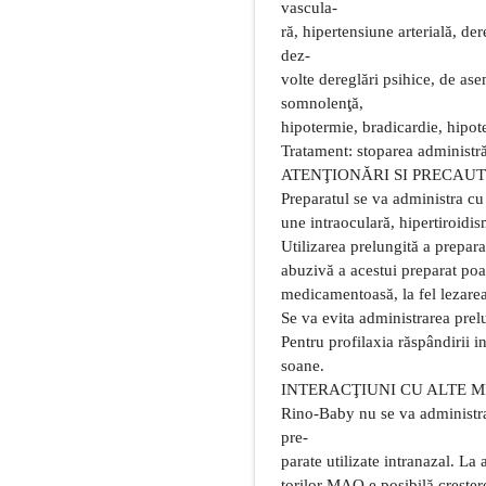
vascula-
ră, hipertensiune arterială, de
dez-
volte dereglări psihice, de as
somnolenţă,
hipotermie, bradicardie, hipote
Tratament: stoparea administră
ATENŢIONĂRI SI PRECAUT
Preparatul se va administra cu 
une intraoculară, hipertiroidi
Utilizarea prelungită a prepara
abuzivă a acestui preparat poa
medicamentoasă, la fel lezarea 
Se va evita administrarea prel
Pentru profilaxia răspândirii i
soane.
INTERACŢIUNI CU ALTE 
Rino-Baby nu se va administra
pre-
parate utilizate intranazal. La
torilor MAO e posibilă crestere