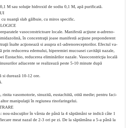
c 0,1 M sau soluţie hidroxid de sodiu 0,1 M, apă purificată.
UI
u cu nuanţă slab gălbuie, cu miros specific.
OLOGICE
reparatele vasoconstrictoare locale. Manifestă acţiune α-adreno-
imidazolină, în concentraţii joase manifestă acţiune preponderent
aţii înalte acţionează si asupra α1-adrenoreceptorilor. Efectul va-
tă prin reducerea edemului, hiperemiei mucoasei cavităţii nazale,
pei Eustachio, reducerea eliminărilor nazale. Vasoconstricţia locală
sinusurilor adiacente se realizează peste 5-10 minute după
lă si durează 10-12 ore.
ă.
, rinita vasomotorie, sinuzită, eustachiită, otită medie; pentru faci-
i altor manipulaţii în regiunea rinofaringelui.
STRARE
n: nou-născuţilor în vârsta de până la 4 săptămâni se indică câte 1
iecare meat nazal de 2-3 ori pe zi. De la săptămâna a 5-a până la