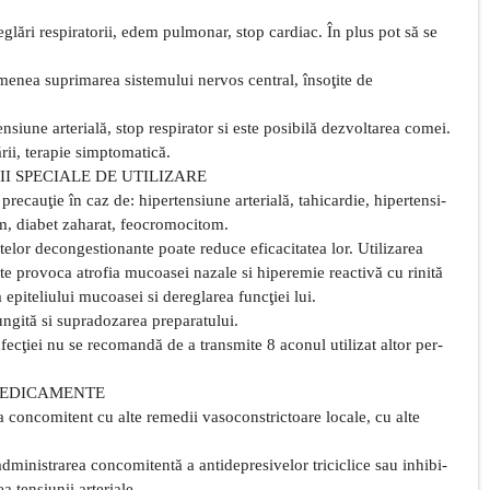
reglări respiratorii, edem pulmonar, stop cardiac. În plus pot să se
emenea suprimarea sistemului nervos central, însoţite de
nsiune arterială, stop respirator si este posibilă dezvoltarea comei.
rii, terapie simptomatică.
II SPECIALE DE UTILIZARE
precauţie în caz de: hipertensiune arterială, tahicardie, hipertensi-
sm, diabet zaharat, feocromocitom.
telor decongestionante poate reduce eficacitatea lor. Utilizarea
te provoca atrofia mucoasei nazale si hiperemie reactivă cu rinită
epiteliului mucoasei si dereglarea funcţiei lui.
ungită si supradozarea preparatului.
nfecţiei nu se recomandă de a transmite 8 aconul utilizat altor per-
MEDICAMENTE
 concomitent cu alte remedii vasoconstrictoare locale, cu alte
 administrarea concomitentă a antidepresivelor triciclice sau inhibi-
a tensiunii arteriale.