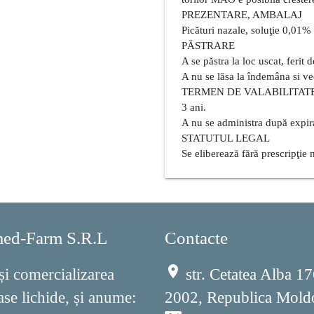
PREZENTARE, AMBALAJ
Picături nazale, soluţie 0,01%
PĂSTRARE
A se păstra la loc uscat, ferit
A nu se lăsa la îndemâna si ve
TERMEN DE VALABILITAT
3 ani.
A nu se administra după expira
STATUTUL LEGAL
Se eliberează fără prescripţie 
ed-Farm S.R.L
Contacte
place
și comercializarea
str. Cetatea Alba 
e lichide, și anume:
2002, Republica Mold