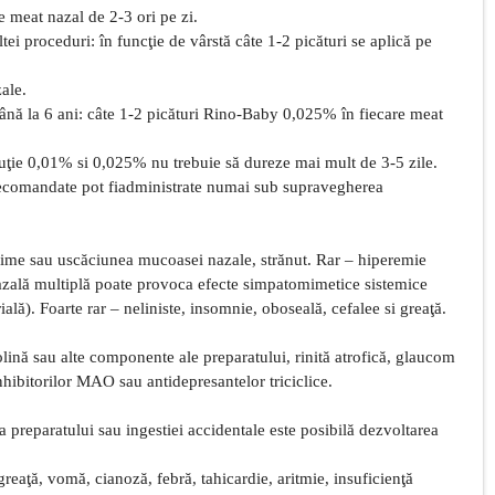
re meat nazal de 2-3 ori pe zi.
ltei proceduri: în funcţie de vârstă câte 1-2 picături se aplică pe
ale.
până la 6 ani: câte 1-2 picături Rino-Baby 0,025% în fiecare meat
ţie 0,01% si 0,025% nu trebuie să dureze mai mult de 3-5 zile.
recomandate pot fiadministrate numai sub supravegherea
rime sau uscăciunea mucoasei nazale, strănut. Rar – hiperemie
nazală multiplă poate provoca efecte simpatomimetice sistemice
ială). Foarte rar – neliniste, insomnie, oboseală, cefalee si greaţă.
olină sau alte componente ale preparatului, rinită atrofică, glaucom
inhibitorilor MAO sau antidepresantelor triciclice.
a preparatului sau ingestiei accidentale este posibilă dezvoltarea
eaţă, vomă, cianoză, febră, tahicardie, aritmie, insuficienţă