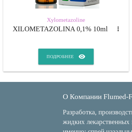
Xylometazoline
XILOMETAZOLINA 0,1% 10ml
more_vert
visibility
ПОДРОБНЕЕ
О Компании Flumed-F
Разработка, производст
жидких лекарственных 
именно: спрей назальны