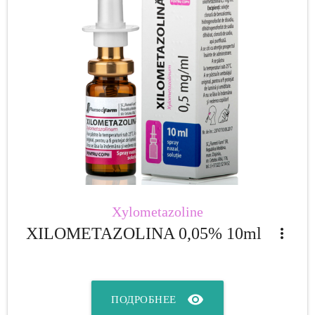
Xylometazoline
XILOMETAZOLINA 0,05% 10ml
more_vert
visibility
ПОДРОБНЕЕ