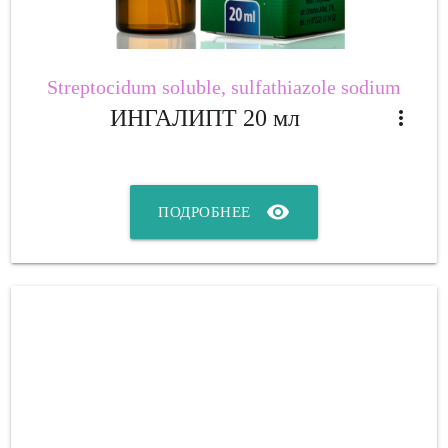
Streptocidum soluble, sulfathiazole sodium
ИНГАЛИПТ 20 мл
more_vert
visibility
ПОДРОБНЕЕ