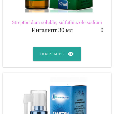
Streptocidum soluble, sulfathiazole sodium
Ингалипт 30 мл
more_vert
visibility
ПОДРОБНЕЕ