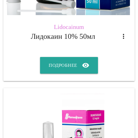
Lidocainum
Лидокаин 10% 50мл
more_vert
visibility
ПОДРОБНЕЕ