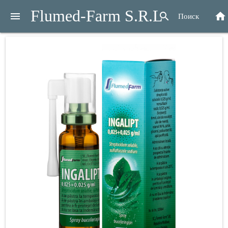
Flumed-Farm S.R.L
menu
search
home
Поиск