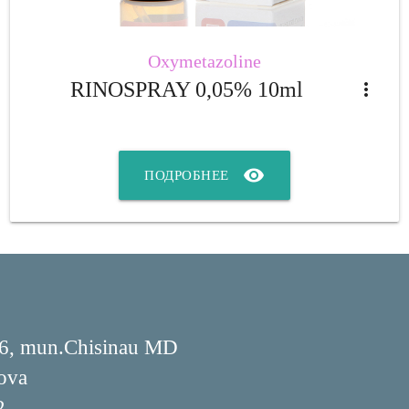
Oxymetazoline
RINOSPRAY 0,05% 10ml
more_vert
visibility
ПОДРОБНЕЕ
176, mun.Chisinau MD
ova
2