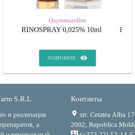
Oxymetazoline
RINOSPRAY 0,025% 10ml
more_vert
visibility
ПОДРОБНЕЕ
arm S.R.L
Контакты
place
во и реализация
str. Cetatea Alba 
препаратов, а
2002, Republica Mold
contact_phone
й и пероральный,
(+373 22) 52-14-5