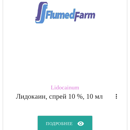
Lidocainum
Лидокаин, спрей 10 %, 10 мл
more_vert
visibility
ПОДРОБНЕЕ