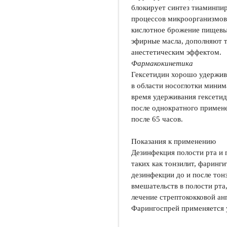
блокирует синтез тиаминпи
процессов микроорганизмов.
кислотное брожение пищевых
эфирные масла, дополняют 
анестетическим эффектом.
Фармакокинетика
Гексетидин хорошо удержив
в области носоглотки мини
время удерживания гексетид
после однократного примене
после 65 часов.
Показания к применению
Дезинфекция полости рта и 
таких как тонзилит, фаринги
дезинфекции до и после тон
вмешательств в полости рта
лечение стрептококковой а
Фарингоспрей применяется у