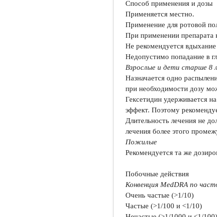
Способ применения и дозы
Применяется местно.
Применение для ротовой по
При применении препарата 
Не рекомендуется вдыхание
Недопустимо попадание в гл
Взрослые и дети старше 8 
Назначается одно распыление
при необходимости дозу мож
Гексетидин удерживается на
эффект. Поэтому рекомендуе
Длительность лечения не д
лечения более этого промеж
Пожилые
Рекомендуется та же дозиров
Побочные действия
Конвенция MedDRA по част
Очень частые (>1/10)
Частые (>1/100 и <1/10)
Нечастые (>1/1000 и <1/100