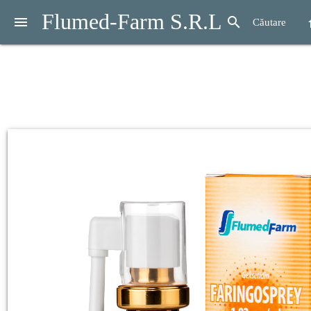
Flumed-Farm S.R.L
menu
search
h
Căutare