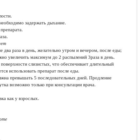
лости.
необходимо задержать дыхание.
 препарата.
аза.
лет
 два раза в день, желательно утром и вечером, после еды;
но увеличить максимум до 2 распылений 3раза в день.
 поверхности слизистых, что обеспечивает длительный
тся использовать препарат после еды.
олжна превышать 5 последовательных дней. Продление
утка возможно только при консультации врача.
ка как у взрослых.
оте
)