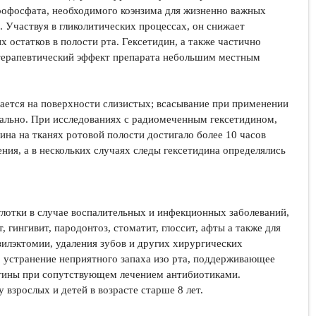
рофосфата, необходимого коэнзима для жизненно важных
 Участвуя в гликолитических процессах, он снижает
 остатков в полости рта. Гексетидин, а также частично
терапевтический эффект препарата небольшим местным
ается на поверхности слизистых; всасывание при применении
мально. При исследованиях с радиомеченным гексетидином,
ина на тканях ротовой полости достигало более 10 часов
ния, а в нескольких случаях следы гексетидина определялись
глотки в случае воспалительных и инфекционных заболеваний,
т, гингивит, пародонтоз, стоматит, глоссит, афты а также для
зилэктомии, удаления зубов и других хирургических
, устранение неприятного запаха изо рта, поддерживающее
нгины при сопутствующем лечением антибиотиками.
 взрослых и детей в возрасте старше 8 лет.