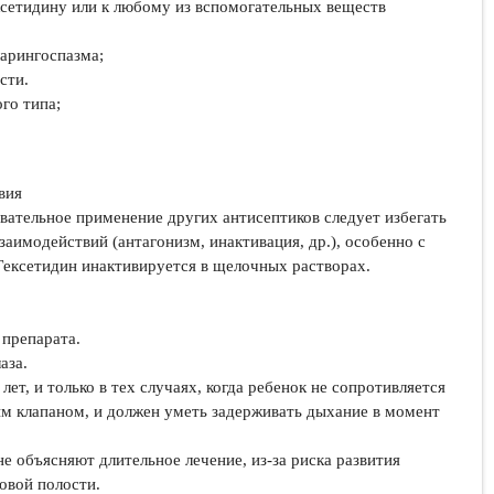
ксетидину или к любому из вспомогательных веществ
ларингоспазма;
сти.
го типа;
вия
ательное применение других антисептиков следует избегать
заимодействий (антагонизм, инактивация, др.), особенно с
ексетидин инактивируется в щелочных растворах.
 препарата.
аза.
лет, и только в тех случаях, когда ребенок не сопротивляется
м клапаном, и должен уметь задерживать дыхание в момент
е объясняют длительное лечение, из-за риска развития
овой полости.