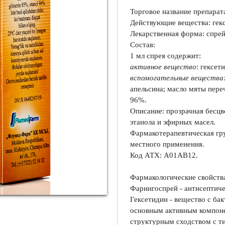
Торговое название препарат
Действующие вещества:
гек
Лекарственная форма:
спрей
Состав:
1 мл спрея содержит:
активное вещество
: гексет
вспомогательные вещества
апельсина; масло мяты пере
96%.
Описание:
прозрачная бесцв
этанола и эфирных масел.
Фармакотерапевтическая гр
местного применения.
Код АТХ:
A01AB12.
Фармакологические свойст
Фарингоспрей - антисептич
Гексетидин - вещество с ба
основным активным компоне
структурным сходством с т