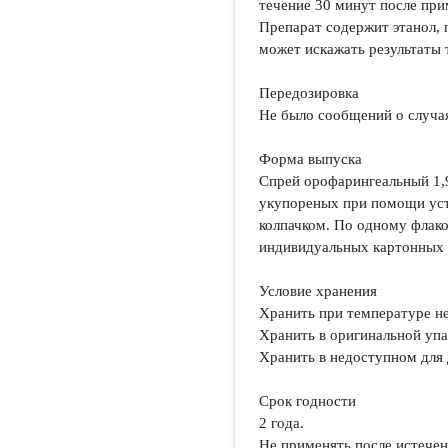
течение 30 минут после при
Препарат содержит этанол, 
может искажать результаты т
Передозировка
Не было сообщений о случа
Форма выпуска
Спрей орофарингеальный 1,9
укупореных при помощи уст
колпачком. По одному флак
индивидуальных картонных 
Условие хранения
Хранить при температуре н
Хранить в оригинальной упак
Хранить в недоступном для 
Срок годности
2 года.
Не применять после истечен