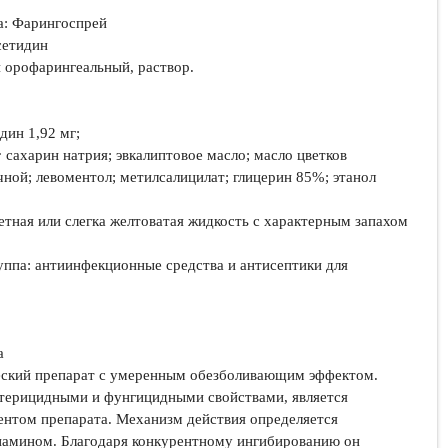
а
: Фарингоспрей
сетидин
 орофарингеальный, раствор.
идин 1,92 мг;
:
сахарин натрия; эвкалиптовое масло; масло цветков
чной; левоментол; метилсалицилат; глицерин 85%; этанол
етная или слегка желтоватая жидкость с характерным запахом
уппа:
антиинфекционные средства и антисептики для
ва
еский препарат с умеренным обезболивающим эффектом.
ктерицидными и фунгицидными свойствами, является
нтом препарата. Механизм действия определяется
иамином. Благодаря конкурентному ингибированию он