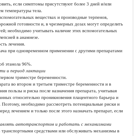
вить, если симптомы присутствуют более 3 дней и/или
м температуры тела.
вспомогательных веществах и производные терпенов,
рожной готовности и, в чрезмерных дозах могут определить
тей; необходимо учитывать наличие этих вспомогательных
лепсией в анамнезе.
сть лечения.
рача при одновременном применении с другими препаратами
об этанола 96%.
ти и период лактации
 первом триместре беременности.
рата во втором и третьем триместре беременности и в
ния пользы и риска после назначения препарата, учитывая
анных относительно проникновения плацентного барьера и
. Поэтому, необходимо рассмотреть потенциальные риски и
ред лечением и только после этого назначать препарат, если
правлять автотранспортом и работать с механизмами
ь транспортными средствами или обслуживать механизмы в