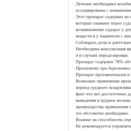
Лечение необходимо возобно
ассоциированы с повышение
Этот препарат содержит во 
которые снижают порог судо
возникновение судорог у де
веществ и у пациентов с эпи
Соблюдать дозы и длительно
Необходима консультация в
и в случаях передозировки.
Препарат содержит 78% об/
Применение при беременнос
Препарат противопоказан в
Возможно применение препа
период грудного вскармлива
факт что нет достаточных д
выведения в грудное молоко
преимущества применения пе
это абсолютно необходимо.
Влияние на способность у
Не рекомендуется управлят