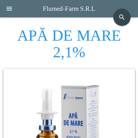
menu
Flumed-Farm S.R.L
search
APĂ DE MARE
2,1%