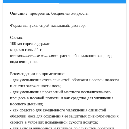
Описание
: прозрачная, бесцветная жидкость.
Форма выпуска
: спрей назальный, раствор.
Состав
:
100 мл спрея содержат:
морская соль 2,1 г;
вспомогательные вещества:
раствор бензалкония хлорида,
вода очищенная.
Рекомендации по применению:
- для уменьшения отека слизистой оболочки носовой полости
и снятия заложенности носа;
- для уменьшения проявлений местного воспалительного
процесса в носовой полости и как средство для улучшения
носового дыхания;
- как средство для ежедневного увлажнения слизистой
оболочки носа для сохранения ее защитных физиологических
свойств в условиях повышенной сухости воздуха;
- для вывода аллергенов и гаптенов со слизистой оболочки