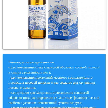
Рекомендации по применению:
- для уменьшения отека слизистой оболочки носовой полости
и снятия заложенности носа;
- для уменьшения проявлений местного воспалительного
процесса в носовой полости и как средство для улучшения
носового дыхания;
- как средство для ежедневного увлажнения слизистой
оболочки носа для сохранения ее защитных физиологических
свойств в условиях повышенной сухости воздуха;
- для вывода аллергенов и гаптенов со слизистой оболочки