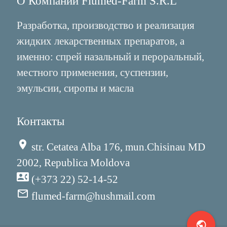
О Компании Flumed-Farm S.R.L
Разработка, производство и реализация
жидких лекарственных препаратов, а
именно: спрей назальный и пероральный,
местного применения, суспензии,
эмульсии, сиропы и масла
Контакты
place
str. Cetatea Alba 176, mun.Chisinau MD
2002, Republica Moldova
contact_phone
(+373 22) 52-14-52
mail_outline
flumed-farm@hushmail.com
public