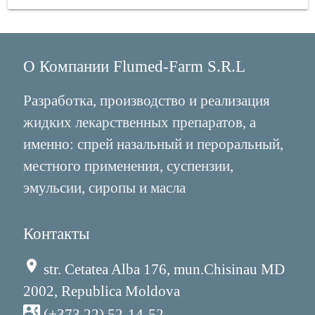
О Компании Flumed-Farm S.R.L
Разработка, производство и реализация
жидких лекарственных препаратов, а
именно: спрей назальный и пероральный,
местного применения, суспензии,
эмульсии, сиропы и масла
Контакты
place
str. Cetatea Alba 176, mun.Chisinau MD
2002, Republica Moldova
contact_phone
(+373 22) 52-14-52