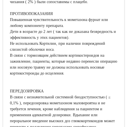
чихания ( 2% ) были сопоставимы с плацебо.
ПРОТИВОПОКАЗАНИЯ
Повышенная чувствительность к мометазона фуроат или
любому компоненту препарата.
Дети в возрасте до 2 лет ( так как не доказана безвредность и
эффективность у этих пациентов).
Не использовать Кортилин, при наличии повреждений
слизистой оболочки носа.
В связи с тормозящим действием кортикостероидов на
заживление, пациенты, которые недавно перенесли операцию
или носовую травму не должны использовать носовые
кортикостероиды до исцеления.
ПЕРЕДОЗИРОВКА
В связи с незначительной системной биодоступностью ( ≤
0,1% ), передозировка мометазоном маловероятна и не
требуется лечения, кроме наблюдения за пациентом и
применения адекватной дозировки. Вдыхание или
пероральное введение высоких доз глюкокортикоидов может
привести к подавлению гипоталамо-гипофизарно-