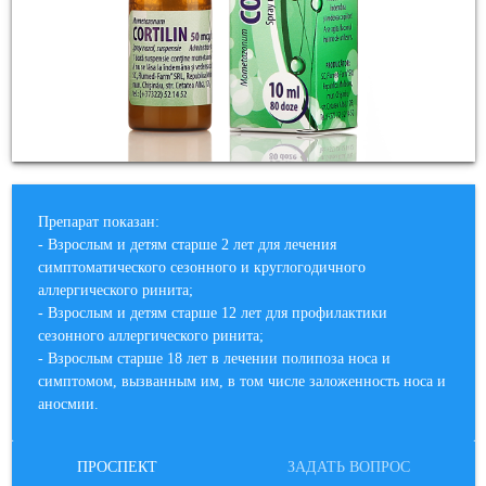
Препарат показан:
- Взрослым и детям старше 2 лет для лечения
симптоматического сезонного и круглогодичного
аллергического ринита;
- Взрослым и детям старше 12 лет для профилактики
сезонного аллергического ринита;
- Взрослым старше 18 лет в лечении полипоза носа и
симптомом, вызванным им, в том числе заложенность носа и
аносмии.
ПРОСПЕКТ
ЗАДАТЬ ВОПРОС