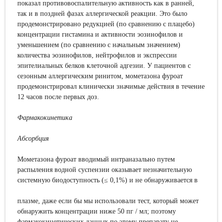
показал противовоспалительную активность как в ранней,
так и в поздней фазах аллергической реакции. Это было
продемонстрировано редукцией (по сравнению с плацебо)
концентрации гистамина и активности эозинофилов и
уменьшением (по сравнению с начальным значением)
количества эозинофилов, нейтрофилов и экспрессии
эпителиальных белков клеточной адгезии. У пациентов с
сезонным аллергическим ринитом, мометазона фуроат
продемонстрировал клинически значимые действия в течение
12 часов после первых доз.
Фармакокинетика
Абсорбция
Мометазона фуроат вводимый интраназально путем
распыления водной суспензии оказывает незначительную
системную биодоступность (≤ 0,1%) и не обнаруживается в
плазме, даже если бы мы использовали тест, который может
обнаружить концентрации ниже 50 пг / мл; поэтому
фармакокинетических данных по этому препарату не