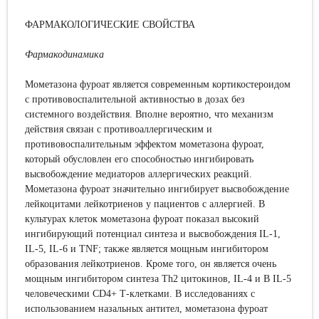
ФАРМАКОЛОГИЧЕСКИЕ СВОЙСТВА
Фармакодинамика
Мометазона фуроат является современным кортикостероидом
с противовоспалительной активностью в дозах без
системного воздействия. Вполне вероятно, что механизм
действия связан с противоаллергическим и
противовоспалительным эффектом мометазона фуроат,
который обусловлен его способностью ингибировать
высвобождение медиаторов аллергических реакций.
Мометазона фуроат значительно ингибирует высвобождение
лейкоцитами лейкотриенов у пациентов с аллергией. В
культурах клеток мометазона фуроат показал высокий
ингибирующий потенциал синтеза и высвобождения IL-1,
IL-5, IL-6 и TNF; также является мощным ингибитором
образования лейкотриенов. Кроме того, он является очень
мощным ингибитором синтеза Th2 цитокинов, IL-4 и B IL-5
человеческими CD4+ Т-клетками. В исследованиях с
использованием назальных антител, мометазона фуроат