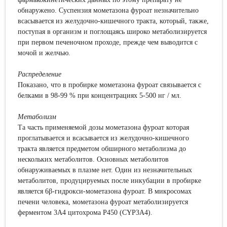
обнаружено. Суспензия мометазона фуроат незначительно
всасывается из желудочно-кишечного тракта, который, также,
поступая в организм и поглощаясь широко метаболизируется
при первом печеночном проходе, прежде чем выводится с
мочой и желчью.
Р
аспределение
Показано, что в пробирке мометазона фуроат связывается с
белками в 98-99 % при концентрациях 5-500 нг / мл.
М
етаболизм
Та часть применяемой дозы мометазона фуроат которая
проглатывается и всасывается из желудочно-кишечного
тракта является предметом обширного метаболизма до
нескольких метаболитов. Основных метаболитов
обнаруживаемых в плазме нет. Один из незначительных
метаболитов, продуцируемых после инкубации в пробирке
является 6β-гидрокси-мометазона фуроат. В микросомах
печени человека, мометазона фуроат метаболизируется
ферментом 3A4 цитохрома P450 (CYP3A4).