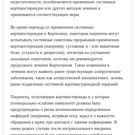
недостаточности, возобновляется применение системных
кортикостероидов или других методов лечения и
принимаются соответствующие меры.
Во время перехода от применения системных
кортикостероидов к Кортилину, некоторые пациенты могут
испытывать системные симптомы прерывания применения
кортикостероидов (например: суставные и / или мышечные
боли, усталость и депрессию), несмотря на улучшение
назальных симптомов, поэтому им рекомендуется
продолжить лечение Кортилином. Такие изменения в
лечении могут выявить ранее существующие аллергические
заболевания, такие как аллергический конъюнктивит, экзема,
ранее подавленые системной кортикостероидной терапией.
Пациенты, получающие кортикостероиды и у которых
потенциально ослаблен иммунитет должны быть
предупреждены о риске возникновения определенных
инфекций (например, ветряная оспа, корь) и о важности
обращения к врачу при контакте с такими инфекциями. В
очень редких случаях после интраназального введения
глюкокортикоидов были зарегистрированы перфорация