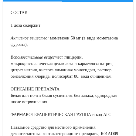
СОСТАВ
1 доза содержит:
Активн
ое
вещество
:
мометазон 50 мг (в виде мометазона
фуроата);
В
спомогательные вещества:
глицерин,
микрокристаллическая целлюлоза и кармеллоза натрия,
цитрат натрия, кислота лимонная моногидрат, раствор
бензалкония хлорида, полисорбат 80, вода очищенная.
ОПИСАНИЕ ПРЕПАРАТА
Белая или почти белая суспензия, без запаха, однородная
после встряхивания.
ФАРМАКОТЕРАПЕВТИЧЕСКАЯ ГРУППА и код ATC
Назальное средство для местного применения,
деконгестантные кортикостероидные препараты; R01AD09.