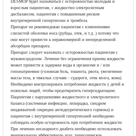
DESMOP будет назначаться с осторожностью молодым и
взрослым пациентам, с жидкостно-электролитным
дисбалансом, пациентам с повышенным риском
внутричерепной гипертензии и тромбоза.
Препарат не рекомендован пациентам с изменениями
слизистой оболочки носа (рубцы, отек, и т.д..) потому что
они могут привести к неравномерной и неопределенной
абсорбции препарата.
Препарат следует назначать с осторожностью пациентам с
муковисцидозом. Лечение без ограничения приема жидкости
может привести к задержке воды в организме и / или
гипонатриемии (головная боль, тошнота, рвота, увеличение
массы тела, в тяжелых случаях - судороги, отек мозга, кома).
Необходимо контролировать потребление жидкости у детей и
пожилых людей, чтобы предотвратить гипергидратацию.
Пациентам с нарушениями жидкостного и электролитного
баланса (системные инфекции, лихорадка, синдром
неадекватной секреции антидиуретического гормона) и
пациентам с внутричерепной гипертензией необходимо
соблюдать особую осторожность при потреблении жидкости.
При лечении несахарного диабета необходимо использовать
минимальную эффективную дозу, периодическое