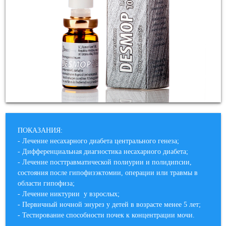
ПОКАЗАНИЯ:
- Лечение несахарного диабета центрального генеза;
- Дифференциальная диагностика несахарного диабета;
- Лечение посттравматической полиурии и полидипсии,
состояния после гипофизэктомии, операции или травмы в
области гипофиза;
- Лечение никтурии у взрослых;
- Первичный ночной энурез у детей в возрасте менее 5 лет;
- Тестирование способности почек к концентрации мочи.