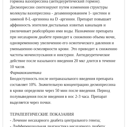
гормона вазопрессина (антидиуретический гормон).
Десмопрессин синтезируют путем изменения структуры
молекулы вазопрессина - дезаминированием 1- цистеин и
заменой 8-L-аргинина на D -аргинин. Препарат повышает
аффинность эпителия дистальных извитых канальцев и
увеличивает реабсорбцию ими воды. Назначение препарата
при несахарном диабете приводит к снижению объема мочи,
одновременному увеличению его осмотического давления и
уменьшению осмолярности крови. Это приводит к снижению
частоты мочеиспускания и никтурии. Антидиуретическое
действие после назального введения 20 мкг длится в течение
10 часов.
Фармакокинетика
Биодоступность после интраназального введения препарата
составляет 10%. Значительную концентрацию десмопрессина
в крови определяли через 50 мин после введения. Период
полувыведения после введения в нос 2-3 часа. Препарат
выделяется через почки.
ТЕРАПЕВТИЧЕСКИЕ ПОКАЗАНИЯ
- Лечение несахарного диабета центрального генеза;
- Дифференциальная диагностика несахарного диабета;