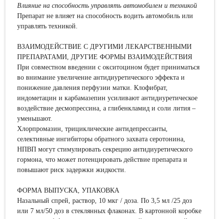
Влияние на способность управлять автомобилем и
техникой
Препарат не влияет на способность водить автомобиль или
управлять техникой.
ВЗАИМОДЕЙСТВИЕ С ДРУГИМИ ЛЕКАРСТВЕННЫМИ
ПРЕПАРАТАМИ, ДРУГИЕ ФОРМЫ ВЗАИМОДЕЙСТВИЯ
При совместном введении с окситоцином будет приниматься
во внимание увеличение антидиуретического эффекта и
понижение давления перфузии матки. Клофибрат,
индометацин и карбамазепин усиливают антидиуретическое
воздействие десмопрессина, а глибенкламид и соли лития –
уменьшают.
Хлорпромазин, трициклические антидепрессанты,
селективные ингибиторы обратного захвата серотонина,
НПВП могут стимулировать секрецию антидиуретического
гормона, что может потенцировать действие препарата и
повышают риск задержки жидкости.
ФОРМА ВЫПУСКА, УПАКОВКА
Назальный спрей, раствор, 10 мкг / доза. По 3,5 мл /25 доз
или 7 мл/50 доз в стеклянных флаконах. В картонной коробке