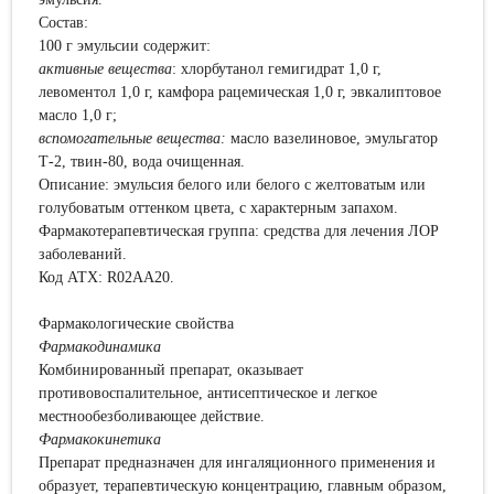
Состав:
100 г эмульсии содержит:
активные вещества
: хлорбутанол гемигидрат 1,0 г,
левоментол 1,0 г, камфора рацемическая 1,0 г, эвкалиптовое
масло 1,0 г;
вспомогательные вещества:
масло вазелиновое, эмульгатор
Т-2, твин-80, вода очищенная.
Описание:
эмульсия белого или белого с желтоватым или
голубоватым оттенком цвета, с характерным запахом.
Фармакотерапевтическая группа:
средства для лечения ЛОР
заболеваний.
Код АТХ:
R02AA20.
Фармакологические свойства
Фармакодинамика
Комбинированный препарат, оказывает
противовоспалительное, антисептическое и легкое
местнообезболивающее действие.
Фармакокинетика
Препарат предназначен для ингаляционного применения и
образует, терапевтическую концентрацию, главным образом,