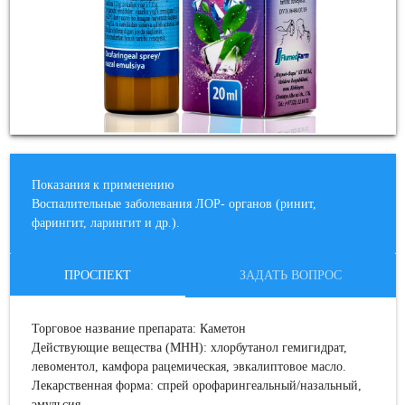
Показания к применению
Воспалительные заболевания ЛОР- органов (ринит,
фарингит, ларингит и др.).
ПРОСПЕКТ
ЗАДАТЬ ВОПРОС
Торговое название препарата
: Каметон
Действующие вещества (МНН):
хлорбутанол гемигидрат,
левоментол, камфора рацемическая, эвкалиптовое масло.
Лекарственная форма:
спрей орофарингеальный/назальный,
эмульсия.