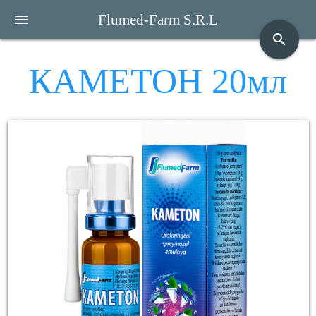
menu
Flumed-Farm S.R.L
search
КАМЕТОН 20мл