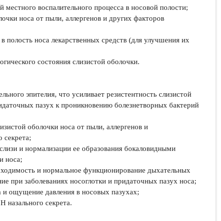
й местного воспалительного процесса в носовой полости;
лочки носа от пыли, аллергенов и других факторов
 в полость носа лекарственных средств (для улучшения их
логического состояния слизистой оболочки.
льного эпителия, что усиливает резистентность слизистой
ридаточных пазух к проникновению болезнетворных бактерий
изистой оболочки носа от пыли, аллергенов и
 секрета;
 слизи и нормализации ее образования бокаловидными
и носа;
роходимость и нормальное функционирование дыхательных
ние при заболеваниях носоглотки и придаточных пазух носа;
а и ощущение давления в носовых пазухах;
H назального секрета.