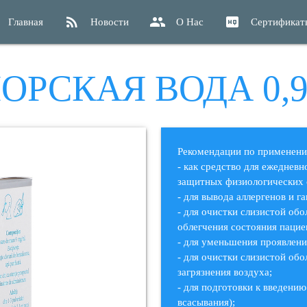
rss_feed
group
high_quality
Главная
Новости
О Нас
Сертификат
ОРСКАЯ ВОДА 0,
Рекомендации по применен
- как средство для ежеднев
защитных физиологических 
- для вывода аллергенов и г
- для очистки слизистой об
облегчения состояния пацие
- для уменьшения проявлени
- для очистки слизистой обо
загрязнения воздуха;
- для подготовки к введению
всасывания);