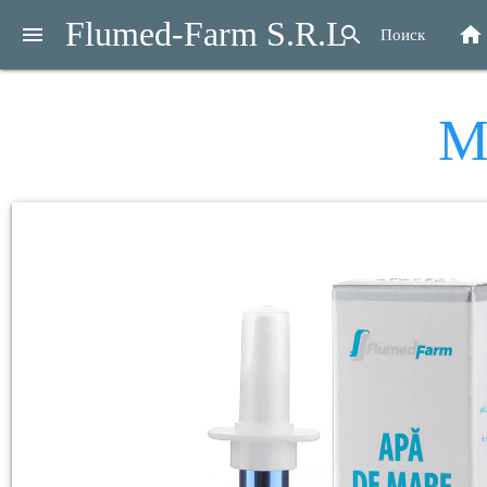
Flumed-Farm S.R.L
menu
search
home
Поиск
М