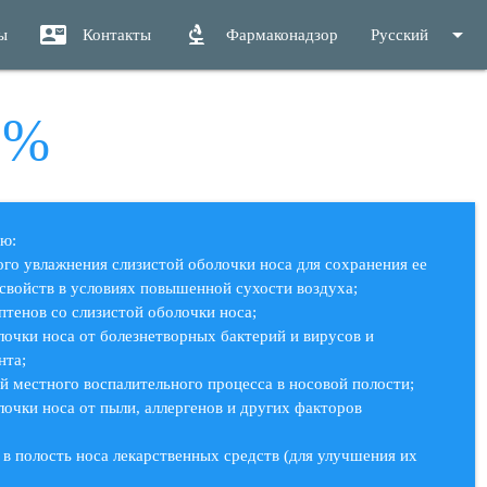
contact_mail
biotech
arrow_drop_down
ы
Контакты
Фармаконадзор
Русский
9%
ию:
ного увлажнения слизистой оболочки носа для сохранения ее
свойств в условиях повышенной сухости воздуха;
аптенов со слизистой оболочки носа;
олочки носа от болезнетворных бактерий и вирусов и
нта;
й местного воспалительного процесса в носовой полости;
лочки носа от пыли, аллергенов и других факторов
 в полость носа лекарственных средств (для улучшения их