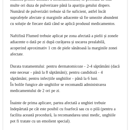
multe ori duza de pulverizare până la apariția getului dispers.
Numărul de pulverizări trebuie să fie suficient, astfel încât
suprafețele afectate și marginile adiacente să fie umezite abundent
cu soluție de fiecare dată când se aplică produsul medicamentos.
Naftifină Flumed trebuie aplicat pe zona afectată a pielii și zonele
adiacente o dată pe zi după curățarea și uscarea prealabilă,
acoperind aproximativ 1 cm de piele sănătoasă la marginile zonei
afectate.
Durata tratamentului: pentru dermatomicoze - 2-4 săptămâni (dacă
este necesar - până la 8 săptămâni); pentru candidoză - 4
săptămâni; pentru infecțiile unghiilor - până la 6 luni.
În bolile fungice ale unghiilor se recomandă administrarea
medicamentului de 2 ori pe zi.
Înainte de prima aplicare, partea afectată a unghiei trebuie
îndepărtată pe cât este posibil cu foarfecă sau cu o pilă (pentru a
facilita această procedură, la recomandarea unui medic, unghiile
pot fi tratate cu un emolient special).