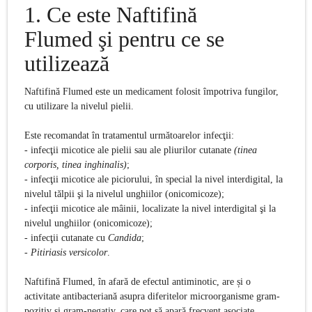
1. Ce este
Naftifin
ă
Flumed
şi pentru ce se
utilizează
Naftifină Flumed este un medicament folosit împotriva fungilor,
cu utilizare la nivelul pielii.
Este recomandat în tratamentul următoarelor infecţii:
- infecţii micotice ale pielii sau ale pliurilor cutanate
(tinea
corporis, tinea inghinalis)
;
- infecţii micotice ale piciorului, în special la nivel interdigital, la
nivelul tălpii şi la nivelul unghiilor (onicomicoze);
- infecţii micotice ale mâinii, localizate la nivel interdigital şi la
nivelul unghiilor (onicomicoze);
- infecţii cutanate cu
Candida
;
-
Pitiriasis versicolor
.
Naftifină Flumed, în afară de efectul antiminotic, are și o
activitate antibacteriană asupra diferitelor microorganisme gram-
pozitiv şi gram-negativ, care pot să apară frecvent asociate