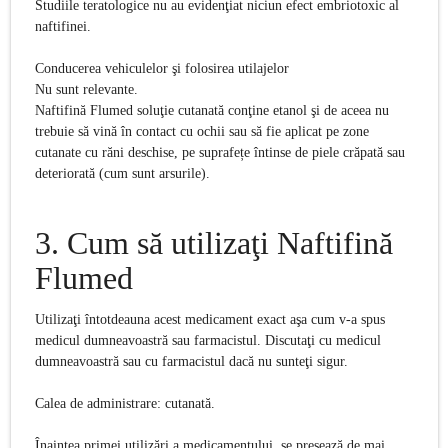
Studiile teratologice nu au evidenţiat niciun efect embriotoxic al
naftifinei.
Conducerea vehiculelor şi folosirea utilajelor
Nu sunt relevante.
Naftifină Flumed soluţie cutanată conţine etanol şi de aceea nu
trebuie să vină în contact cu ochii sau să fie aplicat pe zone
cutanate cu răni deschise, pe suprafețe întinse de piele crăpată sau
deteriorată (cum sunt arsurile).
3.
Cum să utilizaţi
Naftifină
Flumed
Utilizaţi întotdeauna acest medicament exact aşa cum v-a spus
medicul dumneavoastră sau farmacistul. Discutaţi cu medicul
dumneavoastră sau cu farmacistul dacă nu sunteţi sigur.
Calea de administrare: cutanată.
Înaintea primei utilizări a medicamentului, se presează de mai