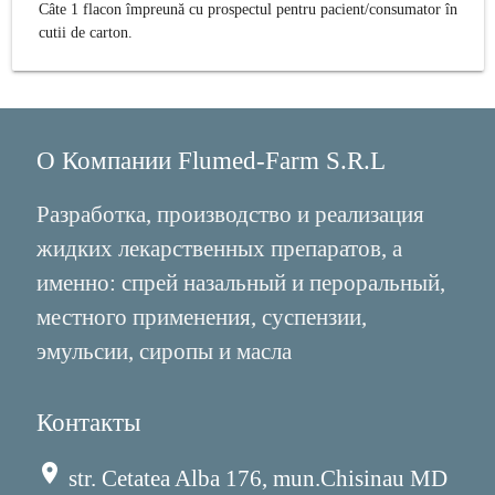
Câte 1 flacon împreună cu prospectul pentru pacient/consumator în
cutii de carton.
О Компании Flumed-Farm S.R.L
Разработка, производство и реализация
жидких лекарственных препаратов, а
именно: спрей назальный и пероральный,
местного применения, суспензии,
эмульсии, сиропы и масла
Контакты
place
str. Cetatea Alba 176, mun.Chisinau MD