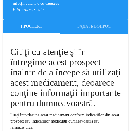
- infecţii cutanate cu
Candida
;
-
Pitiriasis versicolor
.
ПРОСПЕКТ
ЗАДАТЬ ВОПРОС
Citiţi cu atenţie şi în
întregime acest prospect
înainte de a începe să utilizaţi
acest medicament, deoarece
conţine informaţii importante
pentru dumneavoastr
ă.
Luați întotdeauna acest medicament conform indicațiilor din acest
prospect sau indicațiilor medicului dumneavoastră sau
farmacistului.