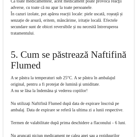
Ca toate medicamentele, acest medicament poate provoca reacţii
adverse, cu toate că nu apar la toate persoanele.
În cazuri izolate, pot apărea reacții locale: piele uscată, roșeață și
senzație de arsură, eritem, mâncărime, iritație locală. Efectele
secundare sunt de obicei reversibile și nu necesită întreruperea
tratamentului.
5.
Cum se păstrează
Naftifină
Flumed
A se păstra la temperaturi sub 25°C. A se păstra în ambalajul
original, pentru a fi protejat de lumină şi umiditate.
A nu se lăsa la îndemâna şi vederea copiilor!
Nu utilizaţi Naftifină Flumed după data de expirare înscrisă pe
ambalaj. Data de expirare se referă la ultima zi a lunii respective.
Termen de valabilitate după prima deschidere a flaconului - 6 luni.
Nu aruncaţi niciun medicament pe calea apei sau a reziduurilor