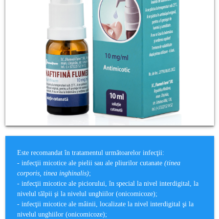
Este recomandat în tratamentul următoarelor infecţii:
- infecţii micotice ale pielii sau ale pliurilor cutanate
(tinea
corporis, tinea inghinalis)
;
- infecţii micotice ale piciorului, în special la nivel interdigital, la
nivelul tălpii şi la nivelul unghiilor (onicomicoze);
- infecţii micotice ale mâinii, localizate la nivel interdigital şi la
nivelul unghiilor (onicomicoze);