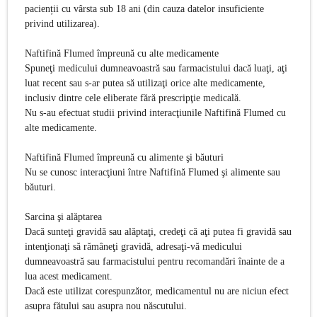
pacienții cu vârsta sub 18 ani (din cauza datelor insuficiente
privind utilizarea).
Naftifină Flumed împreun
ă cu alte medicamente
Spuneţi medicului dumneavoastră sau farmacistului dacă luaţi, aţi
luat recent sau s-ar putea să utilizaţi orice alte medicamente,
inclusiv dintre cele eliberate fără prescripţie medicală.
Nu s-au efectuat studii privind interacţiunile Naftifină Flumed cu
alte medicamente.
Naftifină Flumed
împreună cu alimente şi băuturi
Nu se cunosc interacţiuni între Naftifină Flumed şi alimente sau
băuturi.
Sarcina şi alăptarea
Dacă sunteţi gravidă sau alăptaţi, credeţi că aţi putea fi gravidă sau
intenţionaţi să rămâneţi gravidă, adresaţi-vă medicului
dumneavoastră sau farmacistului pentru recomandări înainte de a
lua acest medicament.
Dacă este utilizat corespunzător, medicamentul nu are niciun efect
asupra fătului sau asupra nou născutului.