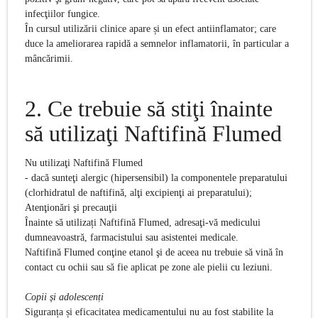
infecţiilor fungice.
În cursul utilizării clinice apare și un efect antiinflamator; care
duce la ameliorarea rapidă a semnelor inflamatorii, în particular a
mâncărimii.
2. Ce trebuie să stiţi înainte
să utilizaţi
Naftifină Flumed
Nu utilizaţi
Naftifină Flumed
- dacă sunteţi alergic (hipersensibil) la componentele preparatului
(clorhidratul de naftifină, alţi excipienţi ai preparatului);
Atenţionări şi precauţii
Înainte să utilizați Naftifină Flumed, adresaţi-vă medicului
dumneavoastră, farmacistului sau asistentei medicale.
Naftifină Flumed conţine etanol şi de aceea nu trebuie să vină în
contact cu ochii sau să fie aplicat pe zone ale pielii cu leziuni.
Copii și adolescenți
Siguranța și eficacitatea medicamentului nu au fost stabilite la