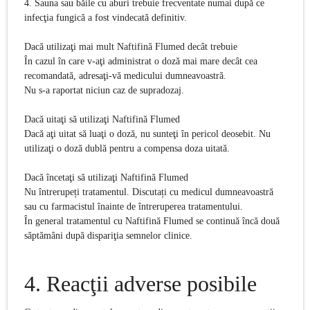
4. Sauna sau băile cu aburi trebuie frecventate numai după ce
infecţia fungică a fost vindecată definitiv.
Dacă utilizaţi mai mult
Naftifină Flumed
decât trebuie
În cazul în care v-aţi administrat o doză mai mare decât cea
recomandată, adresaţi-vă medicului dumneavoastră.
Nu s-a raportat niciun caz de supradozaj.
Dacă uitaţi să utilizaţi
Naftifină Flumed
Dacă aţi uitat să luaţi o doză, nu sunteţi în pericol deosebit. Nu
utilizaţi o doză dublă pentru a compensa doza uitată.
Dacă încetaţi să utilizaţi Naftifină Flumed
Nu întrerupeți tratamentul. Discutați cu medicul dumneavoastră
sau cu farmacistul înainte de întreruperea tratamentului.
În general tratamentul cu Naftifină Flumed se continuă încă două
săptămâni după dispariţia semnelor clinice.
4.
Reacţii adverse posibile