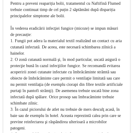
Pentru a preveni reapariția bolii, tratamentul cu Naftifină Flumed
trebuie continuat timp de cel puțin 2 săptămâni după dispariția
principalelor simptome ale bolii.
În vederea eradicării infecţiei fungice (micoze) se impun măsuri
de precauție:
1. Fungii pot adera la materialul textil realizând un contact cu aria
cutanată infectată. De aceea, este necesară schimbarea zilnică a
hainelor.
2. O zonă cutanată normală şi, în mod particular, uscată asigură o
protecţie bună în cazul infecţiilor fungice. Se recomandă evitarea
acoperirii zonei cutanate infectate cu îmbrăcăminte strâmtă sau
obiecte de îmbrăcăminte care permit o ventilaţie limitată sau care
nu permit ventilaţia (de exemplu ciorapi din fibre textile artificiale
purtaţi în pantofi strâmţi). De asemenea trebuie uscată bine zona
infectată după spălare. Orice prosop sau îmbracăminte trebuie
schimbate zilnic.
3. În cazul piciorului de atlet nu trebuie de mers desculţ acasă, în
baie sau de exemplu în hotel. Aceasta reprezintă calea prin care se
previne reinfectarea şi răspândirea ulterioară a microbilor
patogeni.