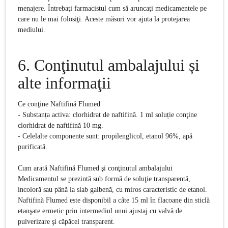
menajere. Întrebaţi farmacistul cum să aruncaţi medicamentele pe
care nu le mai folosiţi. Aceste măsuri vor ajuta la protejarea
mediului.
6.
Conţinutul ambalajului și
alte informaţii
Ce conţine
Naftifină Flumed
- Substanța activa: clorhidrat de naftifină. 1 ml soluție conţine
clorhidrat de naftifină 10 mg.
- Celelalte componente sunt: propilenglicol, etanol 96%, apă
purificată.
Cum arată
Naftifină Flumed
şi conţinutul ambalajului
Medicamentul se prezintă sub formă de soluţie transparentă,
incoloră sau până la slab galbenă, cu miros caracteristic de etanol.
Naftifină Flumed este disponibil a câte 15 ml în flacoane din sticlă
etanşate ermetic prin intermediul unui ajustaj cu valvă de
pulverizare şi căpăcel transparent.