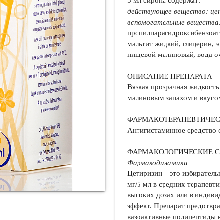
5 мл сиропа содержат:
действующее вещество: це
вспомогательные вещества
пропилпарагидроксибензоат 
мальтит жидкий, глицерин, 
пищевой малиновый, вода о
ОПИСАНИЕ ПРЕПАРАТА
Вязкая прозрачная жидкость
малиновым запахом и вкусо
ФАРМАКОТЕРАПЕВТИЧЕСК
Антигистаминное средство 
ФАРМАКОЛОГИЧЕСКИЕ 
Фармакодинамика
Цетиризин – это избиратель
мг/5 мл в средних терапевт
высоких дозах или в индиви
эффект. Препарат предотвр
вазоактивные полипептиды 