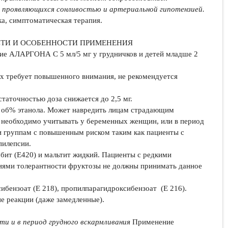
 проявляющихся сонливостью и артериальной гипотензией.
ка, симптоматическая терапия.
ТИ И ОСОБЕННОСТИ ПРИМЕНЕНИЯ
ие АЛАРГОНА С 5 мл/5 мг у грудничков и детей младше 2
ых требует повышенного внимания, не рекомендуется
.
таточностью доза снижается до 2,5 мг.
2 об% этанола. Может навредить лицам страдающим
т необходимо учитывать у беременных женщин, или в период
и группам с повышенным риском таким как пациенты с
пилепсии.
бит (E420) и мальтит жидкий. Пациенты с редкими
иями толерантности фруктозы не должны принимать данное
бензоат (E 218), пропилпарагидроксибензоат (E 216).
е реакции (даже замедленные).
ти и в период грудного вскармливания
Применение