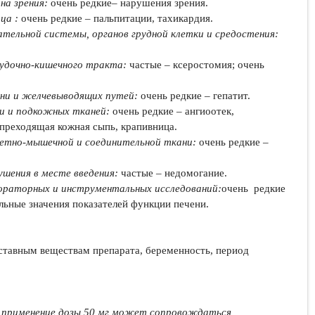
на зрения
:
очень редкие– нарушения зрения.
дца
:
очень редкие – пальпитации, тахикардия.
тельной системы, органов грудной клетки и
средостения:
удочно-кишечного тракта
:
частые – ксеростомия; очень
ени и желчевыводящих путей
:
очень редкие – гепатит.
и и подкожных тканей
:
очень редкие – ангиоотек,
 преходящая кожная сыпь, крапивница.
етно-мышечной и соединительной ткани:
очень редкие –
шения в месте введения
:
частые – недомогание.
ораторных и инструментальных исследований:
очень редкие
альные значения показателей функции печени.
ставным веществам препарата, беременность, период
применение дозы 50 мг может сопровождаться