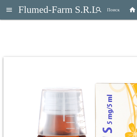
Flumed-Farm S.R.L
menu
search
home
Поиск