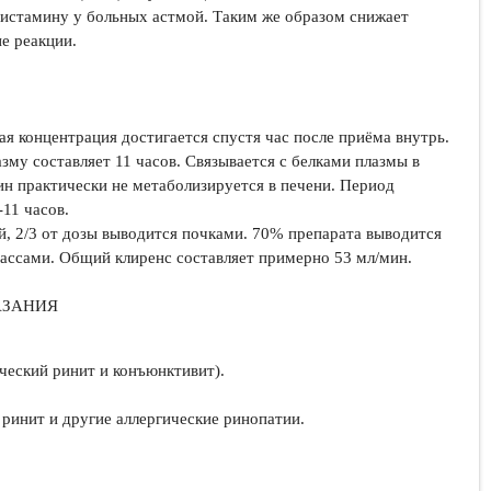
гистамину у больных астмой. Таким же образом снижает
е реакции.
я концентрация достигается спустя час после приёма внутрь.
зму составляет 11 часов. Связывается с белками плазмы в
н практически не метаболизируется в печени. Период
-11 часов.
ей, 2/3 от дозы выводится почками. 70% препарата выводится
ассами. Общий клиренс составляет примерно 53 мл/мин.
АЗАНИЯ
ческий ринит и конъюнктивит).
ринит и другие аллергические ринопатии.