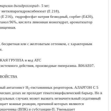
тиризин дигидрохлорид
– 5 мг;
:
метилпарагидроксибензоат (E 218),
(E 216), гидрофосфат натрия безводный, сорбит (E420),
этанол 96%, кислота лимонная моногидрат, ароматизатор
чищенная.
, бесцветная или с желтоватым оттенком, с характерным
м.
АЯ ГРУППА и код ATC
системного действия, производные пиперазина. R06AE07.
СВОЙСТВА
ный антагонист H
-гистаминных рецепторов. АЛАРГОН С 5
1
ических дозах не проходит гематоэнцефалический барьер. Но в
дуальных случаях может вызвать незначительный седативный
ащает кожные реакции, причиной которых являются
кишечника (ВПК) и субстанции-П. Уменьшает