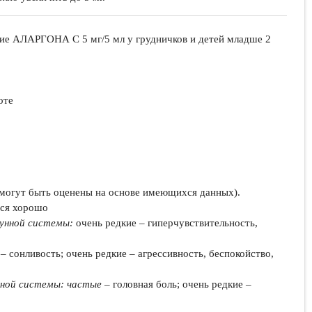
ие АЛАРГОНА С 5 мг/5 мл у грудничков и детей младше 2
оте
е могут быть оценены на основе имеющихся данных).
тся хорошо
унной системы:
очень редкие – гиперчувствительность,
– сонливость; очень редкие – агрессивность, беспокойство,
вной системы: частые
– головная боль; очень редкие –