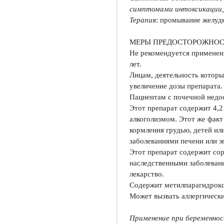
симптомами интоксикации,
Терапия
: промывание желуд
МЕРЫ ПРЕДОСТОРОЖНОС
Не рекомендуется применен
лет.
Лицам, деятельность котор
увеличение дозы препарата
Пациентам с почечной недос
Этот препарат содержит 4,
алкоголизмом. Этот же фак
кормления грудью, детей ил
заболеваниями печени или э
Этот препарат содержит сор
наследственными заболеван
лекарство.
Содержит метилпарагидрокси
Может вызвать аллергически
Применение при беременнос