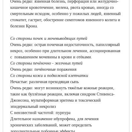
Очень редко: язвенная болезнь, перфорация или желудочно-
кишечное кровотечение, мелена, рвота кровью, иногда со
смертельным исходом, особенно у пожилых людей, язвенный
стоматит, гастрит, обострение симптомов язвенного колита и
болезни Крона.
Со стороны почек и мочевыводящих путей
Очень редко: острая почечная недостаточность, папиллярный
некроз, особенно при длительном лечении, ассоциированная
с повышением мочевины в крови и отёками.
Со стороны печёночно - желчных путей
Очень редко: печёночные поражения
Со стороны кожи и подкожной клетчатки
Нечастые: различная преходящая сыпь
Очень редко: могут возникнуть тяжёлые кожные реакции,
такие как буллёзные реакции, включая синдром Стивенса-
Джонсона, мультиформная эритема и токсический
эпидермальный некролиз
С неизвестной частотой: пурпура
Длительное назначение ибупрофена, для лечения
хронических заболеваний, может определить
дополнительные побочные эффекты.