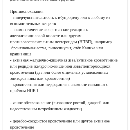
Противопоказания
- гиперчувствительность к ибупрофену или к любому из
вспомогательных веществ
- анамнестические аллергические реакции к
ацетилсалициловой кислоте или другим
противовоспалительным нестероидам (НПВП), например
бронхиальная астма, риносинусит, отёк Квинке или
крапивница
- активная желудочно-кишечная язва/активное кровотечение
или рецидив желудочно-кишечной язвы/повторяющиеся
кровотечения (два или более отдельных установленных
эпизодов язвы или кровотечения)
- кровотечения или перфорация в анамнезе связанная с
приёмом НПВП
- явное обезвоживание (вызванное рвотой, диареей или
недостаточным потреблением жидкости)
- церебро-сосудистое кровотечение или другое активное
кровотечение