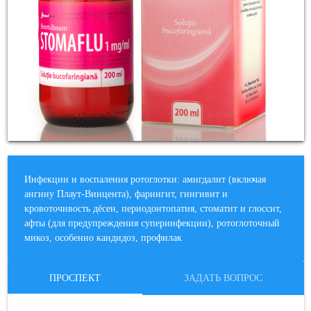
Инфекции и воспаления ротоглотки: амигдалит (включая
ангину Плаут-Винцента), фарингит, гингивит и
кровоточивость дёсен, периодонтопатия, стоматит и глоссит,
афты (для предупреждения суперинфекции), ротоглоточный
микоз, особенно кандидоз, профилак
ПРОСПЕКТ
ЗАДАТЬ ВОПРОС