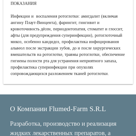
ПОКАЗАНИЯ
Инфекции и воспаления ротоглотки: амигдалит (включая
ангину Плаут-Винцента), фарингит, гингивит и
кровоточивость дёсен, периодонтопатия, стоматит и глоссит,
афты (для предупреждения суперинфекции), ротоглоточный
микоз, особенно кандидоз, профилактика инфицирования
альвеол после экстракции зубов, до и после хирургических
вмешательств на ротоглотке, травмы ротоглотки, обеспечение
гигиены полости рта для устранения неприятного запаха,
профилактика суперинфекции при опухолях
сопровождающихся разложением тканей ротоглотки.
О Компании Flumed-Farm S.R.L
Разработка, производство и реализация
жидких лекарственных препаратов, а